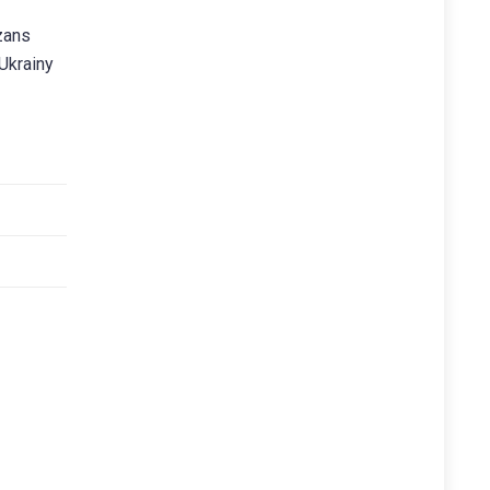
zans
Ukrainy