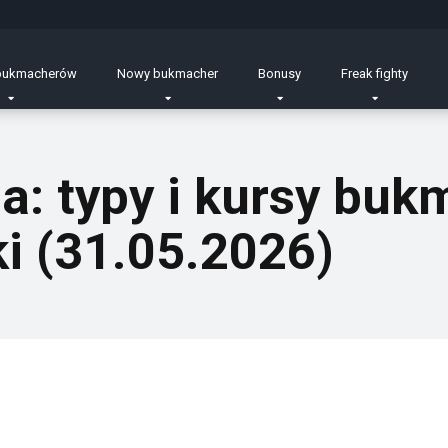
bukmacherów
Nowy bukmacher
Bonusy
Freak fighty
a: typy i kursy buk
i (31.05.2026)