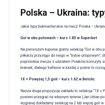
Polska – Ukraina: ty
Jakie typy bukmacherskie na mecz Polska – Ukrain
Gol w obu połowach – kurs 1.83 w Superbet
Na pierwszym kuponie gramy selekcję “Gol w obu po
piłkarzy przystąpi do niego w “trybie urlopowym”, 
poprzednie mecze z udziałem Polaków kończyły się
bramek, dlatego trafienie w każdej z połów to rozs
1X + Powyżej 1,5 goli – kurs 1.62 w Betclic
Nasza druga propozycja zakładu to selekcja “1X + P
powinni przegrać na własnym terenie (Jan Urban pol
wygranej dokładamy selekcję na 2 lub więcej goli 