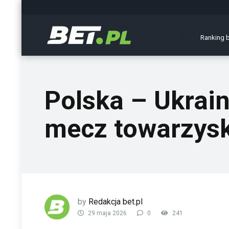
Ranking 
Polska – Ukrain
mecz towarzysk
by
Redakcja bet.pl
29 maja 2026
0
241