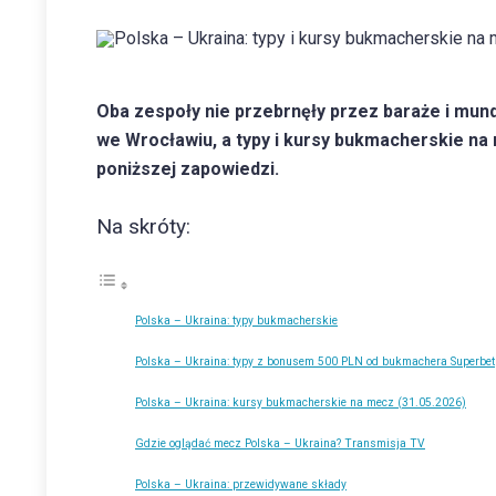
Oba zespoły nie przebrnęły przez baraże i mund
we Wrocławiu, a typy i kursy bukmacherskie na 
poniższej zapowiedzi.
Na skróty:
Polska – Ukraina: typy bukmacherskie
Polska – Ukraina: typy z bonusem 500 PLN od bukmachera Superbet
Polska – Ukraina: kursy bukmacherskie na mecz (31.05.2026)
Gdzie oglądać mecz Polska – Ukraina? Transmisja TV
Polska – Ukraina: przewidywane składy