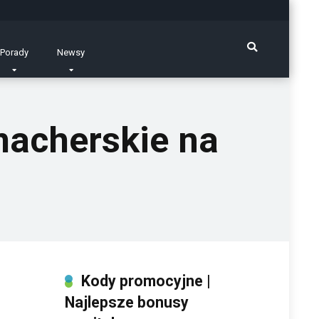
Porady
Newsy
macherskie na
Kody promocyjne |
Najlepsze bonusy