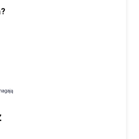
a?
magają
z