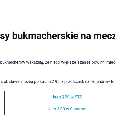
ursy bukmacherskie na mec
h bukmacherów wskazują, że nieco większe szanse powinni mie
 obstawić można po kursie 2.95, a przelicznik na Holendrów to 
kurs 3.20 w STS
kurs 3.00 w Superbet